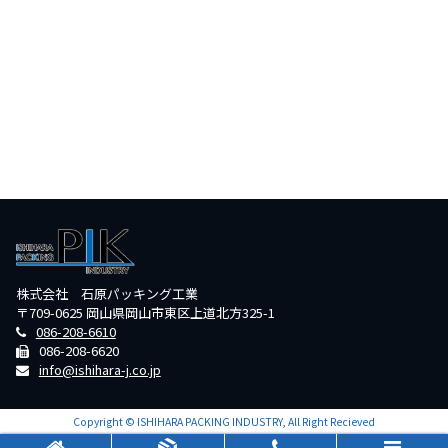
株式会社 石原パッキング工業
〒709-0625 岡山県岡山市東区上道北方325-1
086-208-6610
086-208-6620
info@ishihara-j.co.jp
Copyright © ISHIHARA PACKING INDUSTRY, All Right Recieved