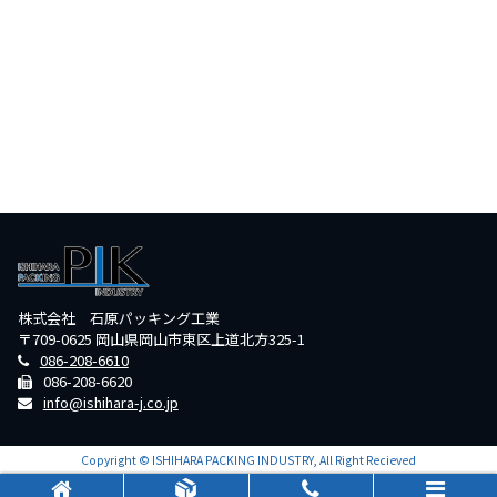
株式会社 石原パッキング工業
〒709-0625 岡山県岡山市東区上道北方325-1
086-208-6610
086-208-6620
info@ishihara-j.co.jp
Copyright © ISHIHARA PACKING INDUSTRY, All Right Recieved