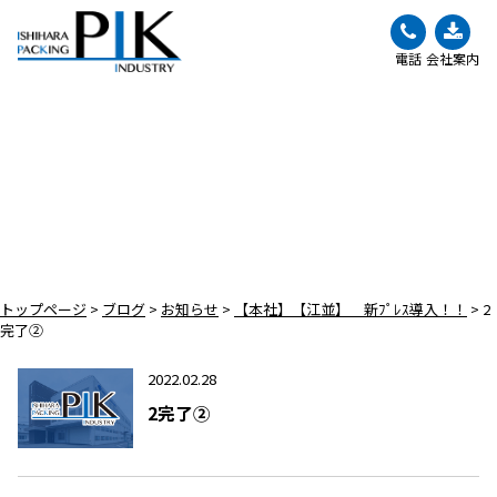
電話
会社案内
BLOG
ブログ
トップページ
>
ブログ
>
お知らせ
>
【本社】【江並】 新ﾌﾟﾚｽ導入！！
>
2
完了②
2022.02.28
2完了②