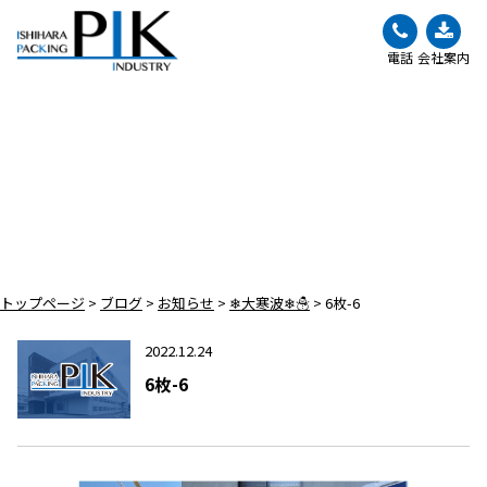
電話
会社案内
BLOG
ブログ
トップページ
>
ブログ
>
お知らせ
>
❄大寒波❄☃
>
6枚-6
2022.12.24
6枚-6