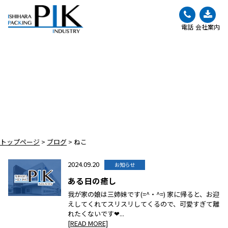
電話
会社案内
BLOG
ブログ
トップページ
>
ブログ
>
ねこ
2024.09.20
お知らせ
ある日の癒し
我が家の娘は三姉妹です(=^・^=) 家に帰ると、お迎
えしてくれてスリスリしてくるので、可愛すぎて離
れたくないです❤...
[READ MORE]