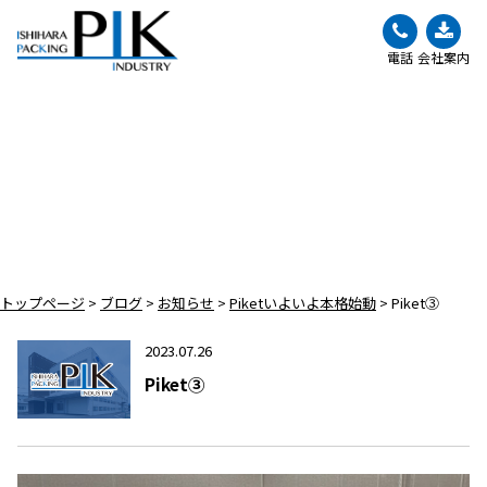
電話
会社案内
BLOG
ブログ
トップページ
>
ブログ
>
お知らせ
>
Piketいよいよ本格始動
>
Piket③
2023.07.26
Piket③