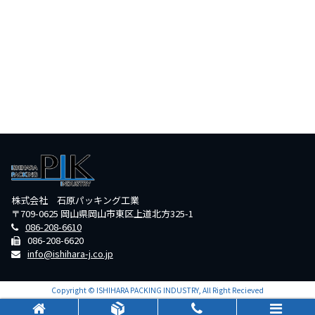
株式会社 石原パッキング工業
〒709-0625 岡山県岡山市東区上道北方325-1
086-208-6610
086-208-6620
info@ishihara-j.co.jp
Copyright © ISHIHARA PACKING INDUSTRY, All Right Recieved