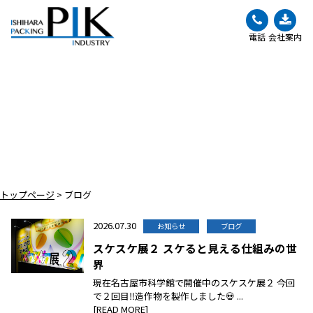
電話
会社案内
BLOG
ブログ
トップページ
>
ブログ
2026.07.30
お知らせ
ブログ
スケスケ展２ スケると見える仕組みの世
界
現在名古屋市科学館で開催中のスケスケ展２ 今回
で２回目‼造作物を製作しました💀 ...
[READ MORE]