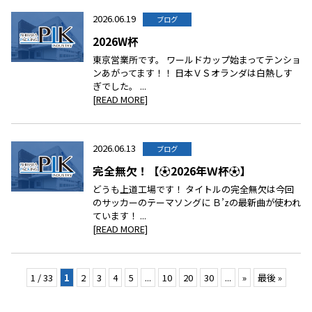
2026.06.19
ブログ
2026W杯
東京営業所です。 ワールドカップ始まってテンショ
ンあがってます！！ 日本ＶＳオランダは白熱しす
ぎでした。 ...
[READ MORE]
2026.06.13
ブログ
完全無欠！【⚽2026年Ｗ杯⚽】
どうも上道工場です！ タイトルの完全無欠は今回
のサッカーのテーマソングに Ｂ’zの最新曲が使われ
ています！ ...
[READ MORE]
1 / 33
1
2
3
4
5
...
10
20
30
...
»
最後 »