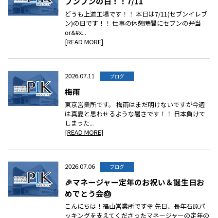
ブンブンの日！！7/11
どうも上道工場です！！ 本日は7/11(セブンイレブ
ン)の日です！！ 仕事の休憩時間にセブンの弁当
or&#x...
[READ MORE]
2026.07.11
ブログ
梅雨
東京営業所です。 梅雨はまだ明けないですが今週
は真夏と思わせるような暑さです！！ 日本負けて
しまった...
[READ MORE]
2026.07.06
ブログ
🎉マネージャー定年のお祝い＆誕生日お
めでとう会🎂
こんにちは！福山営業所です🌹 先日、長年石原パ
ッキングを支えてくださったマネージャーの定年の