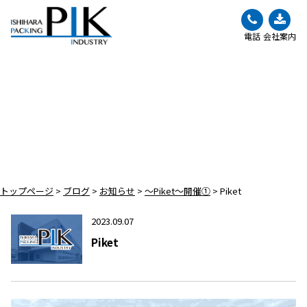
電話
会社案内
BLOG
ブログ
トップページ
>
ブログ
>
お知らせ
>
～Piket～開催①
>
Piket
2023.09.07
Piket