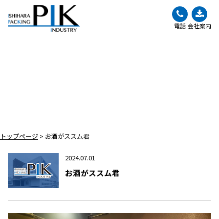
電話
会社案内
BLOG
ブログ
トップページ
>
お酒がススム君
2024.07.01
お酒がススム君