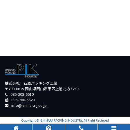
株式会社 石原パッキング工業
〒709-0625 岡山県岡山市東区上道北方325-1
086-208-6610
086-208-6620
info@ishihara-j.co.jp
Copyright © ISHIHARA PACKING INDUSTRY, All Right Recieved