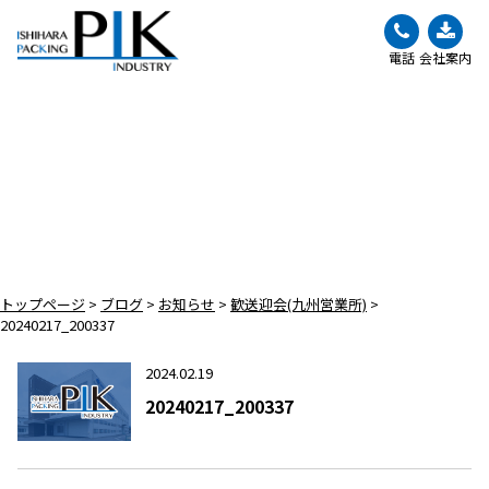
電話
会社案内
BLOG
ブログ
トップページ
>
ブログ
>
お知らせ
>
歓送迎会(九州営業所)
>
20240217_200337
2024.02.19
20240217_200337