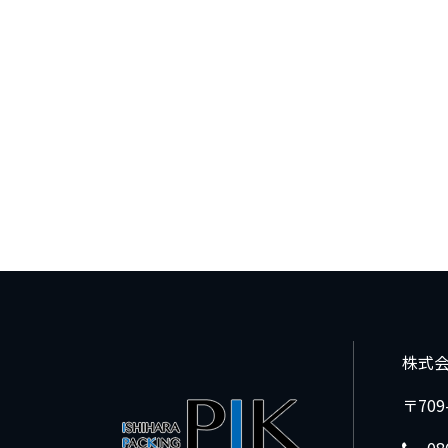
株式
〒70