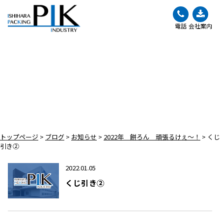
電話
会社案内
BLOG
ブログ
トップページ
>
ブログ
>
お知らせ
>
2022年 餅ろん 頑張るけぇ～！
>
くじ
引き②
2022.01.05
くじ引き②