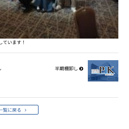
しています！
ん
半期棚卸し
ィ
一覧に戻る