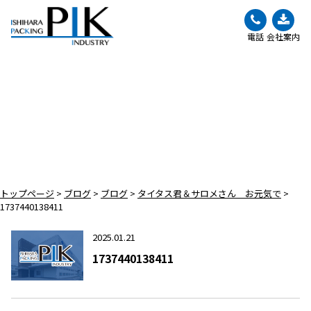
電話
会社案内
BLOG
ブログ
トップページ
>
ブログ
>
ブログ
>
タイタス君＆サロメさん お元気で
>
1737440138411
2025.01.21
1737440138411