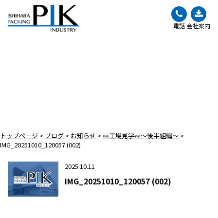
電話
会社案内
BLOG
ブログ
トップページ
>
ブログ
>
お知らせ
>
👀工場見学👀～後半組編～
>
IMG_20251010_120057 (002)
2025.10.11
IMG_20251010_120057 (002)