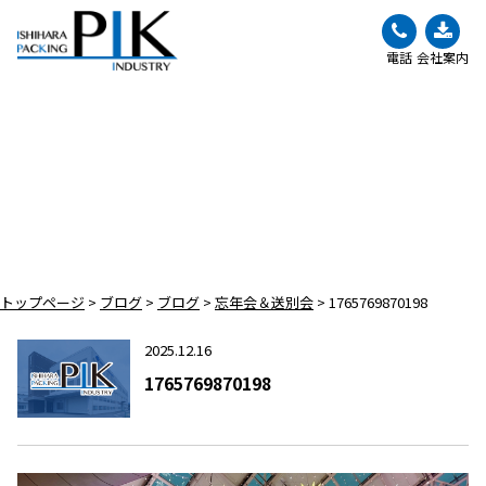
電話
会社案内
BLOG
ブログ
トップページ
>
ブログ
>
ブログ
>
忘年会＆送別会
>
1765769870198
2025.12.16
1765769870198