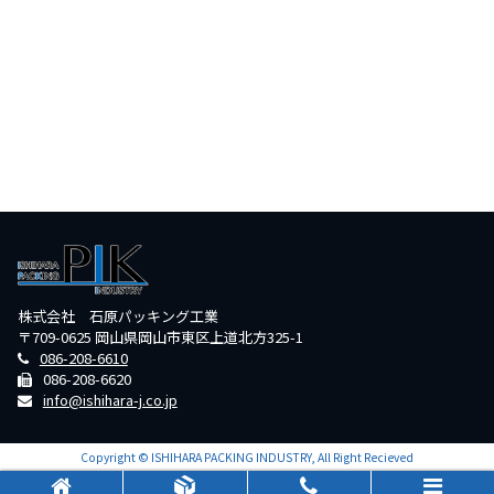
株式会社 石原パッキング工業
〒709-0625 岡山県岡山市東区上道北方325-1
086-208-6610
086-208-6620
info@ishihara-j.co.jp
Copyright © ISHIHARA PACKING INDUSTRY, All Right Recieved