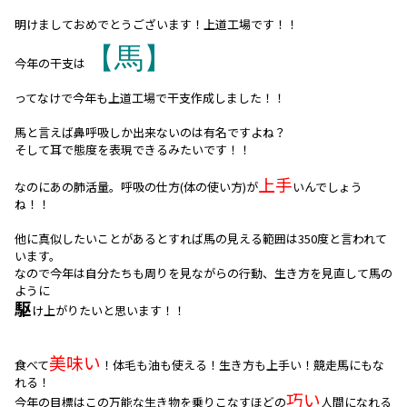
明けましておめでとうございます！上道工場です！！
【馬】
今年の干支は
ってなけで今年も上道工場で干支作成しました！！
馬と言えば鼻呼吸しか出来ないのは有名ですよね？
そして耳で態度を表現できるみたいです！！
上手
なのにあの肺活量。呼吸の仕方(体の使い方)が
いんでしょう
ね！！
他に真似したいことがあるとすれば馬の見える範囲は350度と言われて
います。
なので今年は自分たちも周りを見ながらの行動、生き方を見直して馬の
ように
駆
け上がりたいと思います！！
美味い
食べて
！体毛も油も使える！生き方も上手い！競走馬にもな
れる！
巧い
今年の目標はこの万能な生き物を乗りこなすほどの
人間になれる