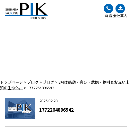
電話
会社案内
BLOG
ブログ
トップページ
>
ブログ
>
ブログ
>
2月は感動・喜び・悲観・絶叫＆お互い未
知の生命体。
>
1772264896542
2026.02.28
1772264896542