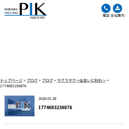
電話
会社案内
BLOG
ブログ
トップページ
>
ブログ
>
ブログ
>
サクラサク～出会いと別れ～
>
1774683236876
2026.03.28
1774683236876