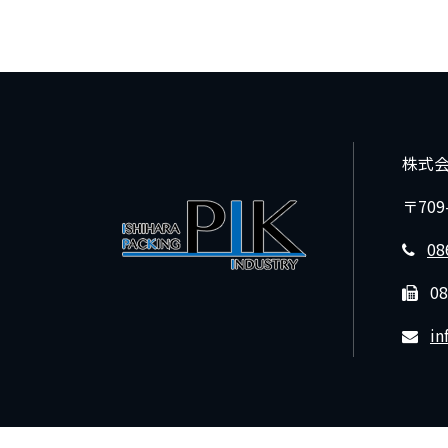
株式
〒70
08
08
in