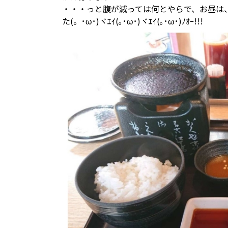
・・・っと腹が減っては何とやらで、お昼は
た(。･ω･)ヾｴｲ(｡･ω･)ヾｴｲ(｡･ω･)ﾉｵｰ!!!