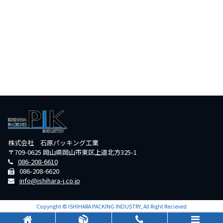
株式会社 石原パッキング工業
〒709-0625 岡山県岡山市東区上道北方325-1
086-208-6610
086-208-6620
info@ishihara-j.co.jp
Copyright © ISHIHARA PACKING INDUSTRY, All Right Recieved