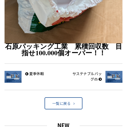
石原パッキング工業 累積回収数 目
指せ100.000個オーバー！！
夏季休暇
サステナブルバッ
グ👜
一覧に戻る
NEW