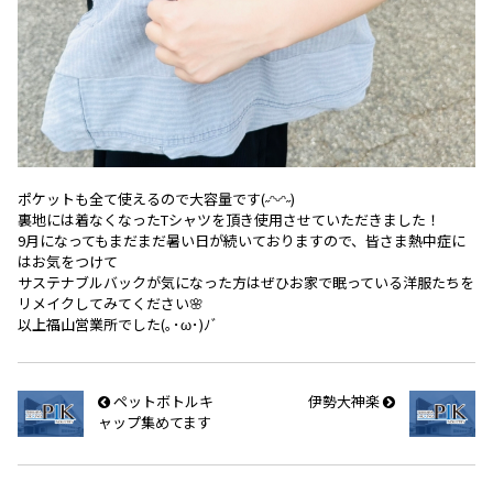
ポケットも全て使えるので大容量です(˶ᵔᵕᵔ˶)
裏地には着なくなったTシャツを頂き使用させていただきました！
9月になってもまだまだ暑い日が続いておりますので、皆さま熱中症に
はお気をつけて
サステナブルバックが気になった方はぜひお家で眠っている洋服たちを
リメイクしてみてください🌸
以上福山営業所でした(｡･ω･)ﾉﾞ
ペットボトルキ
伊勢大神楽
ャップ集めてます